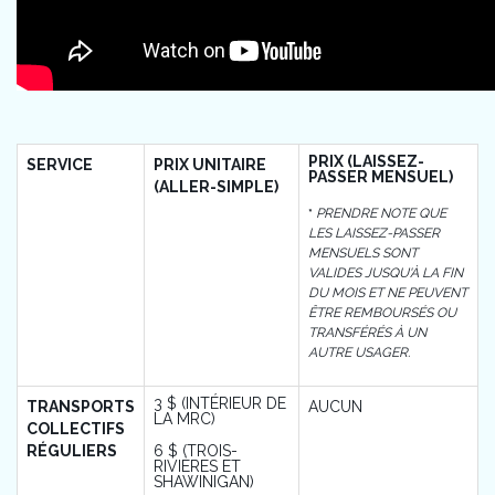
PRIX (LAISSEZ-
SERVICE
PRIX UNITAIRE
PASSER MENSUEL)
(ALLER-SIMPLE)
PRENDRE NOTE QUE
*
LES LAISSEZ-PASSER
MENSUELS SONT
VALIDES JUSQU'À LA FIN
DU MOIS ET NE PEUVENT
ÊTRE REMBOURSÉS OU
TRANSFÉRÉS À UN
AUTRE USAGER.
3 $ (INTÉRIEUR DE
TRANSPORTS
AUCUN
LA MRC)
COLLECTIFS
RÉGULIERS
6 $ (TROIS-
RIVIÈRES ET
SHAWINIGAN)